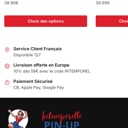
38.99
€
39.99
€
Choix des options
Choi
Service Client Français
Disponible 7j/7
Livraison offerte en Europe
10% dès 59€ avec le code INTEMPOREL
Paiement Sécurisé
CB, Apple Pay, Google Pay