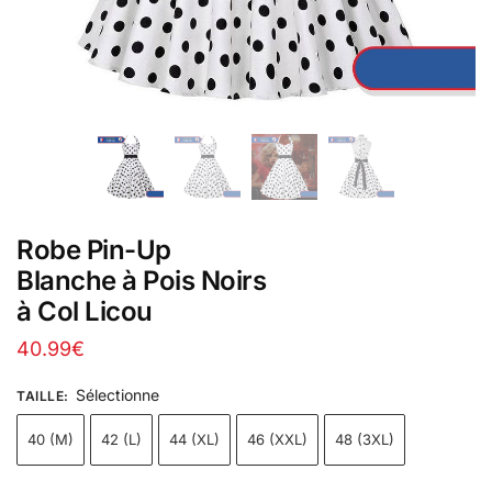
Robe Pin-Up
Blanche à Pois Noirs
à Col Licou
40.99
€
Sélectionne
TAILLE
:
40 (M)
42 (L)
44 (XL)
46 (XXL)
48 (3XL)