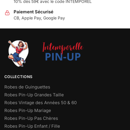
10% dès 59€ avec le code INTEMPOREL
Paiement Sécurisé
CB, Apple Pay, Google Pay
COLLECTIONS
Robes de Guinguettes
Robes Pin-Up Grandes Taille
Robes Vintage des Années 50 & 60
Robes Pin-Up Mariage
Robes Pin-Up Pas Chères
Robes Pin-Up Enfant / Fille