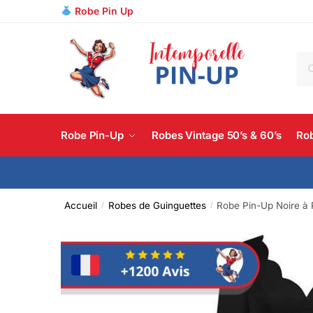
Robe Pin Up
R
Robe Pin-Up
Robes Vintage 50’s & 60’s
Rob
Accueil
Robes de Guinguettes
Robe Pin-Up Noire à 
/
/