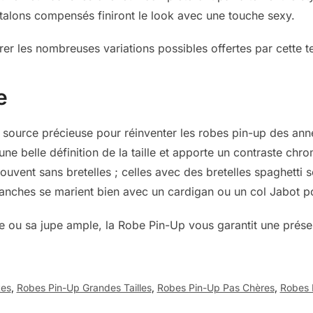
s talons compensés finiront le look avec une touche sexy.
orer les nombreuses variations possibles offertes par cette
e
 source précieuse pour réinventer les robes pin-up des ann
ne belle définition de la taille et apporte un contraste chro
ouvent sans bretelles ; celles avec des bretelles spaghetti
nches se marient bien avec un cardigan ou un col Jabot pou
e ou sa jupe ample, la Robe Pin-Up vous garantit une prés
tes
,
Robes Pin-Up Grandes Tailles
,
Robes Pin-Up Pas Chères
,
Robes 