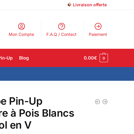
Livraison offerte
Mon Compte
F.A.Q / Contact
Paiement
Pin-Up
Blog
0.00
€
0
e Pin-Up
re à Pois Blancs
ol en V