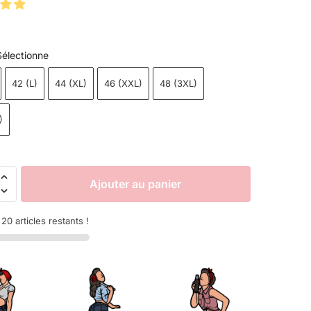
Sélectionne
42 (L)
44 (XL)
46 (XXL)
48 (3XL)
)
Ajouter au panier
20 articles restants !