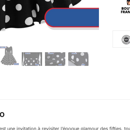
ro
est une invitation à revisiter l’époque glamour des fifties, t