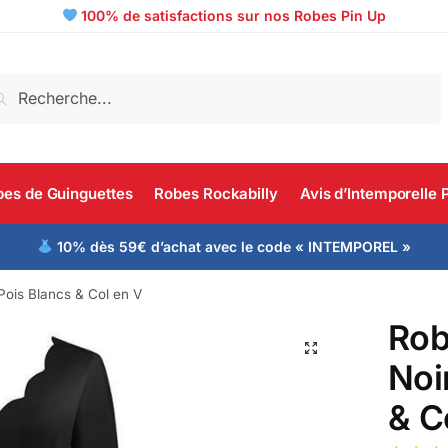
100% de satisfactions sur nos Robes Pin Up
echerche
es de Guinguettes
Robes Rockabilly
Avis d’Intemporelle 
10% dès 59€ d’achat avec le code « INTEMPOREL »
Pois Blancs & Col en V
Rob
Noi
& C