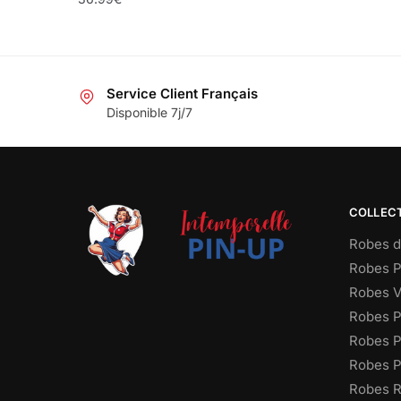
Service Client Français
Disponible 7j/7
COLLEC
Robes d
Robes P
Robes V
Robes P
Robes P
Robes Pi
Robes R