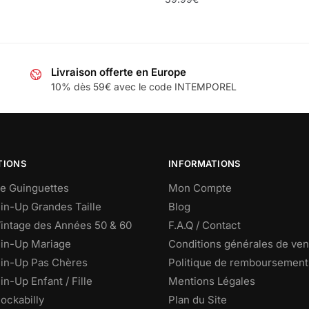
Livraison offerte en Europe
10% dès 59€ avec le code INTEMPOREL
TIONS
INFORMATIONS
e Guinguettes
Mon Compte
in-Up Grandes Taille
Blog
intage des Années 50 & 60
F.A.Q / Contact
in-Up Mariage
Conditions générales de ven
in-Up Pas Chères
Politique de remboursement
n-Up Enfant / Fille
Mentions Légales
ockabilly
Plan du Site