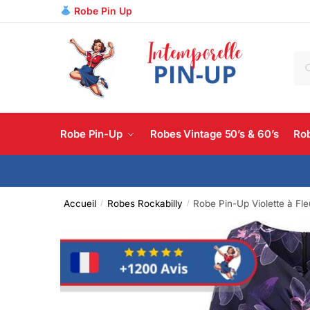
Robe Pin Up
R
Robe Pin-Up
Robes Vintage 50’s & 60’s
Rob
Accueil
Robes Rockabilly
Robe Pin-Up Violette à Fle
/
/