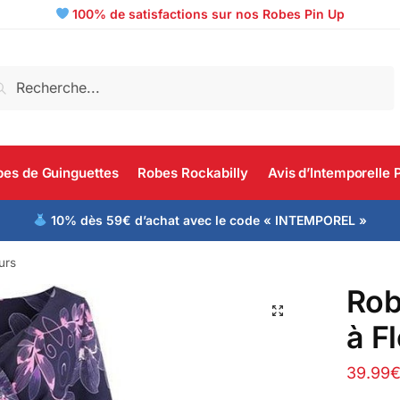
100% de satisfactions sur nos Robes Pin Up
echerche
es de Guinguettes
Robes Rockabilly
Avis d’Intemporelle 
10% dès 59€ d’achat avec le code « INTEMPOREL »
urs
Rob
à F
39.99