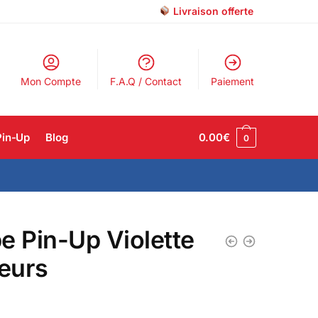
Livraison offerte
Mon Compte
F.A.Q / Contact
Paiement
Pin-Up
Blog
0.00
€
0
e Pin-Up Violette
leurs
€