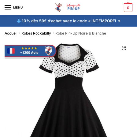
MENU
0
10% dès 59€ d’achat avec le code « INTEMPOREL »
Accueil
Robes Rockabilly
Robe Pin-Up Noire & Blanche
/
/