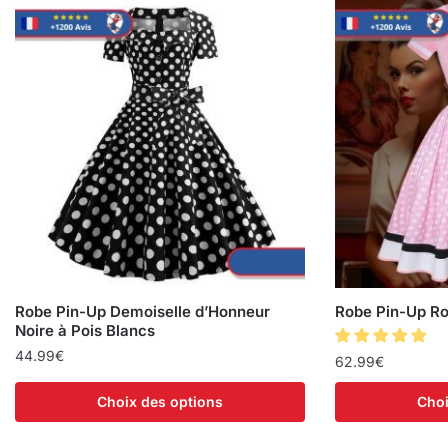
Robe Pin-Up Demoiselle d’Honneur
Robe Pin-Up Ro
Noire à Pois Blancs
44.99
€
62.99
€
Choix des options
Choi