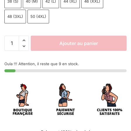
38 (S)
40 (M)
42 (L)
44 (XL)
46 (XXL)
48 (3XL)
50 (4XL)
Ajouter au panier
Oula !!! Attention, il reste que 9 en stock.