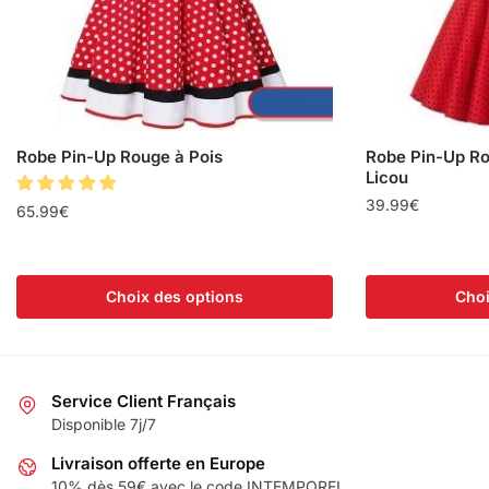
Robe Pin-Up Rouge à Pois
Robe Pin-Up Ro
Licou
39.99
€
65.99
€
Choix des options
Choi
Service Client Français
Disponible 7j/7
Livraison offerte en Europe
10% dès 59€ avec le code INTEMPOREL