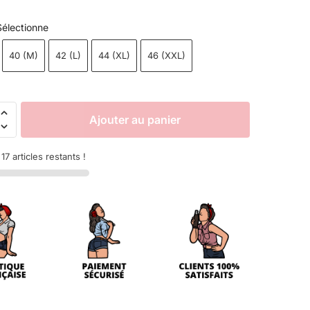
Sélectionne
40 (M)
42 (L)
44 (XL)
46 (XXL)
Ajouter au panier
7 articles restants !