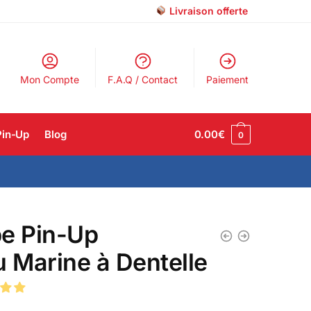
Livraison offerte
Mon Compte
F.A.Q / Contact
Paiement
Pin-Up
Blog
0.00
€
0
e Pin-Up
u Marine à Dentelle
€