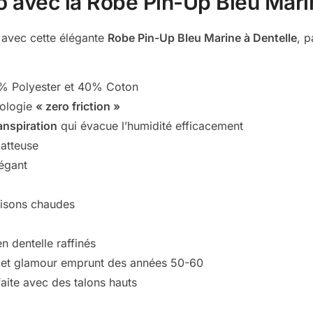
o avec la
Robe Pin-Up Bleu Mari
 avec cette élégante
Robe Pin-Up Bleu Marine à Dentelle
, p
% Polyester et 40% Coton
nologie
« zero friction »
anspiration
qui évacue l’humidité efficacement
latteuse
égant
aisons chaudes
n dentelle raffinés
ge et glamour emprunt des années 50-60
aite avec des talons hauts