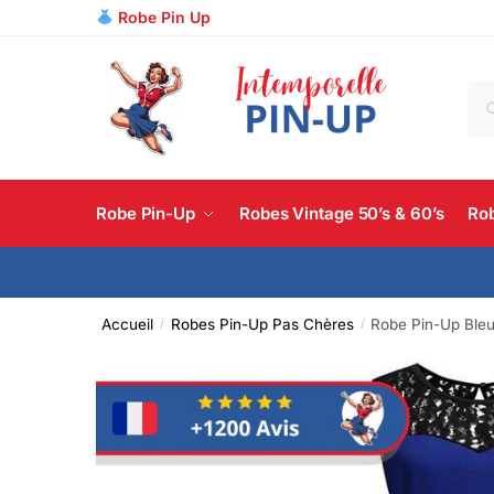
Robe Pin Up
R
Robe Pin-Up
Robes Vintage 50’s & 60’s
Rob
Accueil
Robes Pin-Up Pas Chères
Robe Pin-Up Bleu
/
/