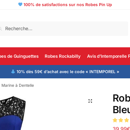
100% de satisfactions sur nos Robes Pin Up
echerche
es de Guinguettes
Robes Rockabilly
Avis d’Intemporelle 
10% dès 59€ d’achat avec le code « INTEMPOREL »
 Marine à Dentelle
Rob
Ble
39.99