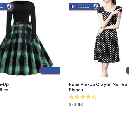
n-Up
Robe Pin-Up Crayon Noire à 
fties
Blancs
34.99
€