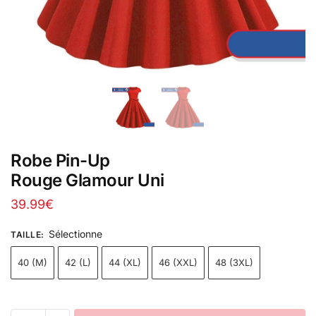
Robe Pin-Up
Rouge Glamour Uni
39.99
€
Sélectionne
TAILLE
:
40 (M)
42 (L)
44 (XL)
46 (XXL)
48 (3XL)