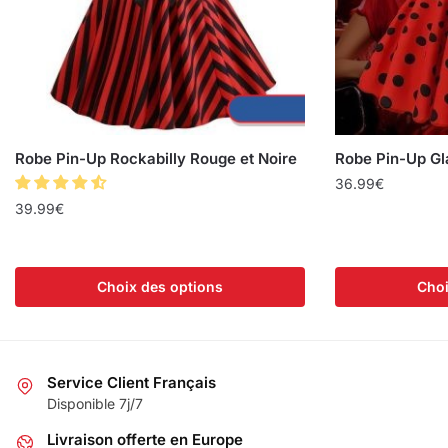
Robe Pin-Up Rockabilly Rouge et Noire
Robe Pin-Up G
36.99
€
39.99
€
Choix des options
Choi
Service Client Français
Disponible 7j/7
Livraison offerte en Europe