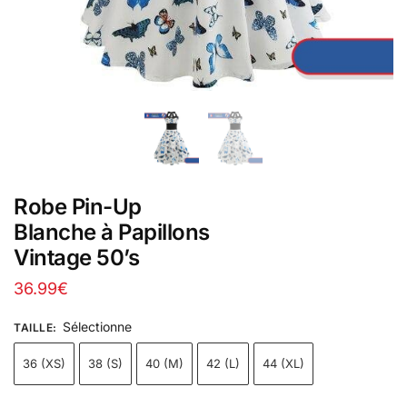
Robe Pin-Up
Blanche à Papillons
Vintage 50’s
36.99
€
Sélectionne
TAILLE
:
36 (XS)
38 (S)
40 (M)
42 (L)
44 (XL)