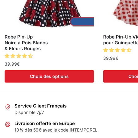
Robe Pin-Up
Robe Pin-Up Vi
Noire à Pois Blancs
pour Guinguett
& Fleurs Rouges
39.99
€
39.99
€
Choix des options
Choi
Service Client Français
Disponible 7j/7
Livraison offerte en Europe
10% dès 59€ avec le code INTEMPOREL