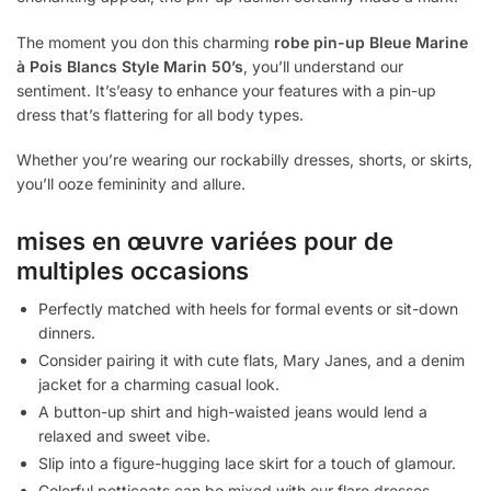
The moment you don this charming
robe pin-up Bleue Marine
à Pois Blancs Style Marin 50’s
, you’ll understand our
sentiment. It’s’easy to enhance your features with a pin-up
dress that’s flattering for all body types.
Whether you’re wearing our rockabilly dresses, shorts, or skirts,
you’ll ooze femininity and allure.
mises en œuvre variées pour de
multiples occasions
Perfectly matched with heels for formal events or sit-down
dinners.
Consider pairing it with cute flats, Mary Janes, and a denim
jacket for a charming casual look.
A button-up shirt and high-waisted jeans would lend a
relaxed and sweet vibe.
Slip into a figure-hugging lace skirt for a touch of glamour.
Colorful petticoats can be mixed with our flare dresses –