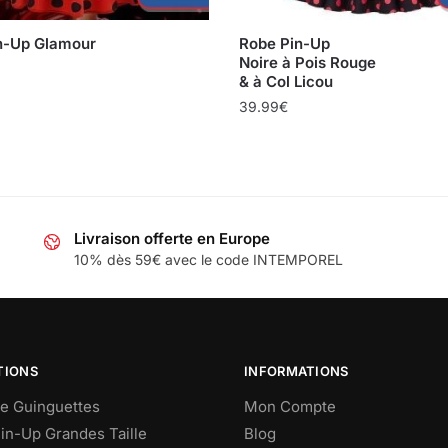
n-Up Glamour
Robe Pin-Up
Noire à Pois Rouge
& à Col Licou
39.99
€
Livraison offerte en Europe
10% dès 59€ avec le code INTEMPOREL
TIONS
INFORMATIONS
e Guinguettes
Mon Compte
in-Up Grandes Taille
Blog