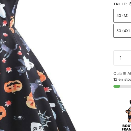
TAILLE
:
40 (M)
50 (4XL
Oula !!! A
12 en sto