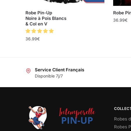
Robe Pin-Up
Robe Pi
Noire à Pois Blancs
36.99
€
& Col en V
36.99
€
Service Client Français
Disponible 7j/7
COLLEC
Robes d
Robes P