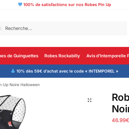
100% de satisfactions sur nos Robes Pin Up
echerche
es de Guinguettes
Robes Rockabilly
Avis d’Intemporelle 
10% dès 59€ d’achat avec le code « INTEMPOREL »
n-Up Noire Halloween
Rob
Noi
46.99