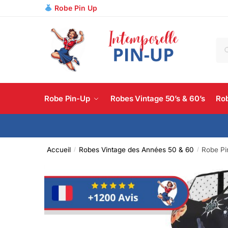
Robe Pin Up
R
Robe Pin-Up
Robes Vintage 50’s & 60’s
Rob
Accueil
Robes Vintage des Années 50 & 60
Robe Pi
/
/