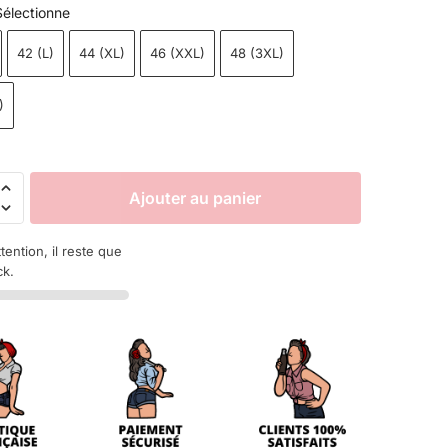
Sélectionne
42 (L)
44 (XL)
46 (XXL)
48 (3XL)
)
Ajouter au panier
ttention, il reste que
ck.