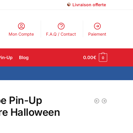
Livraison offerte
Mon Compte
F.A.Q / Contact
Paiement
Pin-Up
Blog
0.00
€
0
e Pin-Up
re Halloween
€